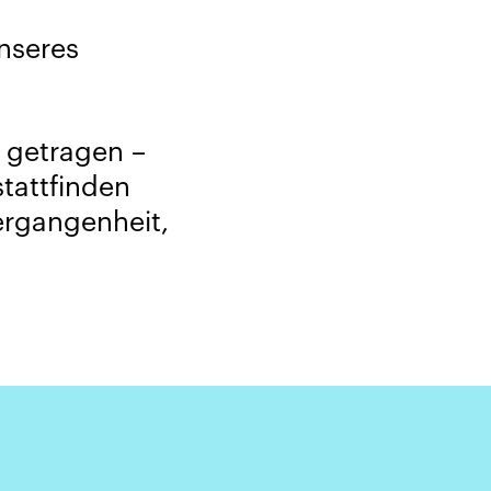
nseres
h getragen –
tattfinden
Vergangenheit,